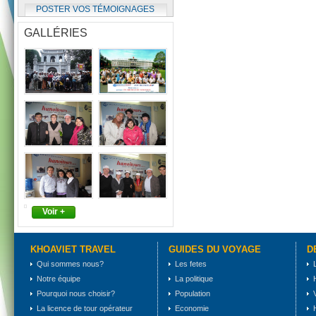
POSTER VOS TÉMOIGNAGES
GALLÉRIES
Voir +
KHOAVIET TRAVEL
GUIDES DU VOYAGE
D
Qui sommes nous?
Les fetes
Notre équipe
La politique
Pourquoi nous choisir?
Population
La licence de tour opérateur
Economie