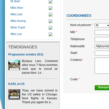
M.Jean
Mlle.Hien
Mlle.Lien
COORDONNÉES
Mlle.Huong
Nom et prénom
*
Mme.Tuyet
Mèl
*
Mlle.Lan
Téléphone
Nationalité
TÉMOIGNAGES
Sujet
Programme octobre 2011
Contenu
*
Bonjour Lien, Comment
allez vous ? Nous sommes
ravis que le circuit se
passe bien. Le ..
Code
*
KARL in US
Thao, we have arrived in
the US safely in Chicago.
Next flights to Kansas.
Thank you again for a ..