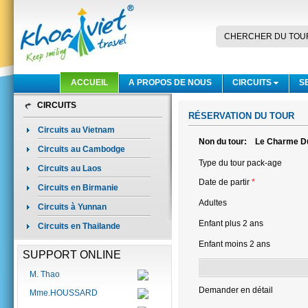
CHERCHER DU TOU
ACCUEIL
A PROPOS DE NOUS
CIRCUITS
S
CIRCUITS
RÉSERVATION DU TOUR
Circuits au Vietnam
Non du tour:
Le Charme D
Circuits au Cambodge
Type du tour pack-age
Circuits au Laos
Date de partir
*
Circuits en Birmanie
Adultes
Circuits à Yunnan
Enfant plus 2 ans
Circuits en Thailande
Enfant moins 2 ans
SUPPORT ONLINE
M. Thao
Demander en détail
Mme.HOUSSARD