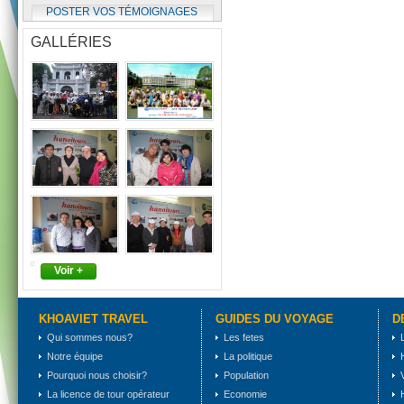
POSTER VOS TÉMOIGNAGES
GALLÉRIES
Voir +
KHOAVIET TRAVEL
GUIDES DU VOYAGE
D
Qui sommes nous?
Les fetes
Notre équipe
La politique
Pourquoi nous choisir?
Population
La licence de tour opérateur
Economie