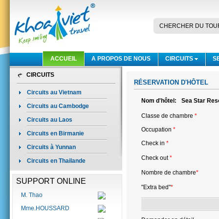
CHERCHER DU TOU
ACCUEIL
A PROPOS DE NOUS
CIRCUITS
S
CIRCUITS
RÉSERVATION D'HÔTEL
Circuits au Vietnam
Nom d'hôtel:
Sea Star Res
Circuits au Cambodge
Classe de chambre
*
Circuits au Laos
Occupation
*
Circuits en Birmanie
Check in
*
Circuits à Yunnan
Check out
*
Circuits en Thailande
Nombre de chambre
*
SUPPORT ONLINE
"Extra bed"
*
M. Thao
Mme.HOUSSARD