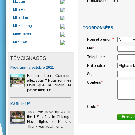
Demander en détail
M.Jean
Mlle.Hien
Mlle.Lien
Mlle.Huong
COORDONNÉES
Mme.Tuyet
Nom et prénom
*
Mlle.Lan
Mèl
*
Téléphone
TÉMOIGNAGES
Nationalité
Programme octobre 2011
Sujet
Bonjour Lien, Comment
allez vous ? Nous sommes
Contenu
*
ravis que le circuit se
passe bien. Le ..
KARL in US
Code
*
Thao, we have arrived in
the US safely in Chicago.
Next flights to Kansas.
Thank you again for a ..