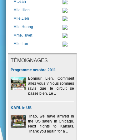
M.Jean
Mlle.Hien
Mlle.Lien
Mlle.Huong
Mme.Tuyet
Mlle.Lan
TÉMOIGNAGES
Programme octobre 2011
Bonjour Lien, Comment
allez vous ? Nous sommes
ravis que le circuit se
passe bien. Le ..
KARL in US
Thao, we have arrived in
the US safely in Chicago.
Next flights to Kansas.
Thank you again for a ..