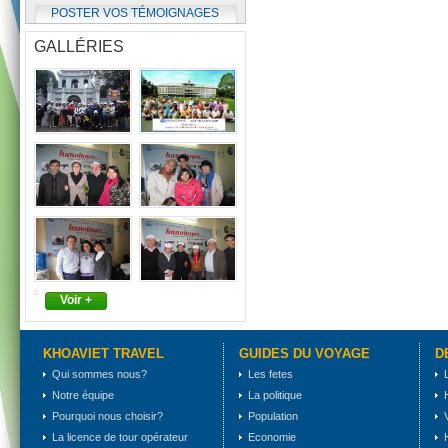
POSTER VOS TÉMOIGNAGES
GALLÉRIES
Voir +
KHOAVIET TRAVEL
GUIDES DU VOYAGE
D
Qui sommes nous?
Les fetes
Notre équipe
La politique
Pourquoi nous choisir?
Population
La licence de tour opérateur
Economie