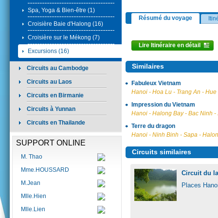
Spa, Yoga & Bien-être (1)
Résumé du voyage
Itin
Croisière Baie d'Halong (16)
Croisière sur le Mékong (7)
Lire Itinéraire en détail
Excursions (16)
Similaires
Circuits au Cambodge
Circuits au Laos
Fabuleux Vietnam
Hanoi - Hoa Lu - Trang An - Hue 
Circuits en Birmanie
Impression du Vietnam
Circuits à Yunnan
Hanoi - Halong Bay - Bac Ninh -
Circuits en Thailande
Terre du dragon
Hanoi - Ninh Binh - Sapa - Halon
SUPPORT ONLINE
Circuits similaires
M. Thao
Mme.HOUSSARD
Circuit du l
M.Jean
Places Hanoi
Mlle.Hien
Mlle.Lien