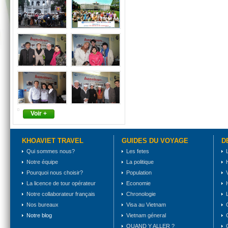
Voir +
KHOAVIET TRAVEL
GUIDES DU VOYAGE
D
Qui sommes nous?
Les fetes
Notre équipe
La politique
Pourquoi nous choisir?
Population
La licence de tour opérateur
Economie
Notre collaborateur français
Chronologie
Nos bureaux
Visa au Vietnam
Notre blog
Vietnam géneral
QUAND Y ALLER ?