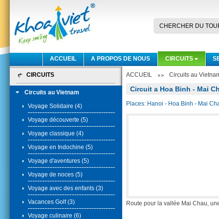
CHERCHER DU TOU
ACCUEIL
A PROPOS DE NOUS
CIRCUITS
S
CIRCUITS
ACCUEIL
Circuits au Vietna
Circuit a Hoa Binh - Mai Ch
Circuits au Vietnam
Places: Hanoi - Hoa Binh - Mai Ch
Voyage Solidaire (4)
Voyage découverte (5)
Voyage classique (4)
Voyage en Indochine (5)
Voyage d'aventures (5)
Voyage de noces (5)
Voyage avec des enfants (3)
Vacances Golf (3)
Route pour la vallée Mai Chau, une
Voyage culinaire (6)