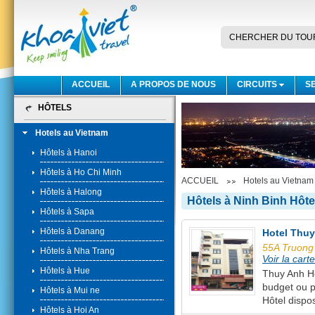
CHERCHER DU TOU
ACCUEIL
A PROPOS DE NOUS
CIRCUITS
S
HÔTELS
Hotels au Vietnam
Hôtels à Hanoi
Hôtels à Ho Chi Minh
ACCUEIL
Hotels au Vietnam
Hôtels à Halong
Hôtels à Ninh Binh Hôte
Hôtels à Sapa
Hôtels à Danang
Hotel Thu
55A Truong
Hôtels à Nha Trang
Voir la carte
Hôtels à Hue
Thuy Anh Hô
budget ou p
Hôtels à Mui ne
Hôtel dispo
Hôtels à Hoi An