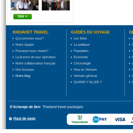
Voir +
KHOAVIET TRAVEL
GUIDES DU VOYAGE
D
Qui sommes nous?
Les fetes
Notre équipe
La politique
Pourquoi nous choisir?
Population
La licence de tour opérateur
Economie
Notre collaborateur français
Chronologie
Nos bureaux
Visa au Vietnam
Notre blog
Vietnam géneral
QUAND Y ALLER ?
D'échange de lien:
Thailand travel packages
Haut de page