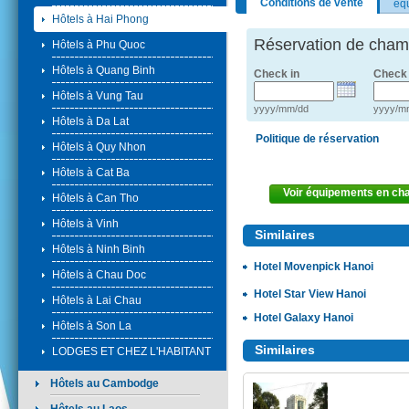
Conditions de vente
éq
Hôtels à Hai Phong
Réservation de cham
Hôtels à Phu Quoc
Hôtels à Quang Binh
Check in
Check 
Hôtels à Vung Tau
yyyy/mm/dd
yyyy/m
Hôtels à Da Lat
Politique de réservation
Hôtels à Quy Nhon
Hôtels à Cat Ba
Voir équipements en c
Hôtels à Can Tho
Hôtels à Vinh
Similaires
Hôtels à Ninh Binh
Hotel Movenpick Hanoi
Hôtels à Chau Doc
Hotel Star View Hanoi
Hôtels à Lai Chau
Hotel Galaxy Hanoi
Hôtels à Son La
Similaires
LODGES ET CHEZ L'HABITANT
Hôtels au Cambodge