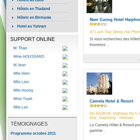
Hôtels au Laos
Hôtels en Thailand
Hôtels en Birmanie
Nam Cuong Hotel Haipho
Hotel au Yunnan
47 Lach Tray Street, Hai Pho
SUPPORT ONLINE
Si vous recherchez des hôtel
trouverez ..
M. Thao
Mme.HOUSSARD
M.Jean
Mlle.Hien
Mlle.Lien
Mlle.Huong
Mme.Tuyet
Camela Hotel & Resort
Mlle.Lan
No.501/Km6, Highway No.5,
Dist., Haiphong - Vietnam
TÉMOIGNAGES
Le Camela Hôtel & Resort po
gamme ..
Programme octobre 2011