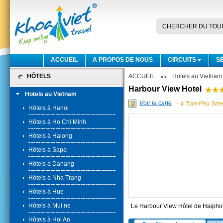
CHERCHER DU TOU
ACCUEIL
A PROPOS DE NOUS
CIRCUITS
S
HÔTELS
ACCUEIL
Hotels au Vietnam
Harbour View Hotel
Hotels au Vietnam
Voir la carte
- 4 Tran Phu Str
Hôtels à Hanoi
Hôtels à Ho Chi Minh
Hôtels à Halong
Hôtels à Sapa
Hôtels à Danang
Hôtels à Nha Trang
Hôtels à Hue
Hôtels à Mui ne
Le Harbour View Hôtel de Haiphong
Hôtels à Hoi An