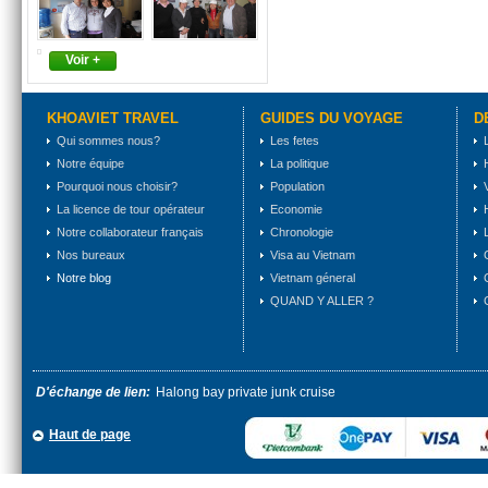
Voir +
KHOAVIET TRAVEL
GUIDES DU VOYAGE
D
Qui sommes nous?
Les fetes
Notre équipe
La politique
Pourquoi nous choisir?
Population
La licence de tour opérateur
Economie
Notre collaborateur français
Chronologie
Nos bureaux
Visa au Vietnam
Notre blog
Vietnam géneral
QUAND Y ALLER ?
D'échange de lien:
Halong bay private junk cruise
Haut de page