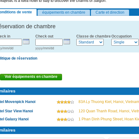
Majestic is a idea hotel to stay to discover the charms of Saigon.
onditions de vente
équipements en chambre
Carte et direction
éservation de chambre
eck in
Check out
Classe de chambre
Occupation
yy/mm/dd
yyyy/mm/dd
litique de réservation
Voir équipements en chambre
milaires
tel Movenpick Hanoi
83A Ly Thuong Kiet, Hanoi, Vietna
tel Star View Hanoi
120 Quan Thanh Road, Hanoi, Vie
tel Galaxy Hanoi
1 Phan Dinh Phung Street, Hoan Kie
milaires