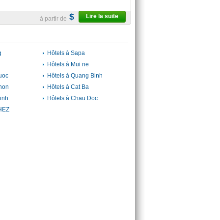
$
Lire la suite
à partir de
g
Hôtels à Sapa
Hôtels à Mui ne
uoc
Hôtels à Quang Binh
hon
Hôtels à Cat Ba
inh
Hôtels à Chau Doc
HEZ