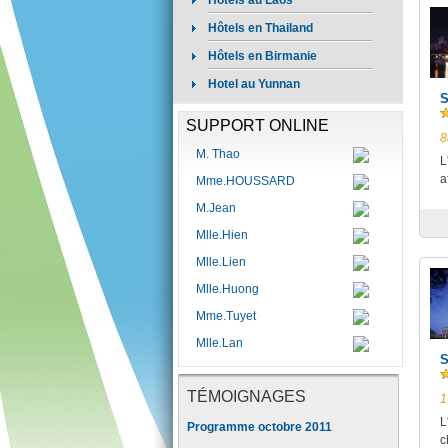
Hôtels au Laos
Hôtels en Thailand
Hôtels en Birmanie
Hotel au Yunnan
S
SUPPORT ONLINE
8
M. Thao
L
a
Mme.HOUSSARD
M.Jean
Mlle.Hien
Mlle.Lien
Mlle.Huong
Mme.Tuyet
Mlle.Lan
S
TÉMOIGNAGES
1
L
Programme octobre 2011
c