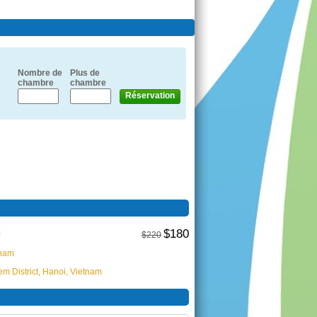
Nombre de
Plus de
chambre
chambre
m
$180
$220
tnam
m District, Hanoi, Vietnam