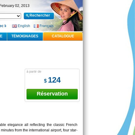
 February 02, 2013
 le sourire
-
English
Offre Visa à l’arrivée gratuit pour le Vietnam
Français
-
Le paiement en ligne 
.E
TÉMOIGNAGES
CATALOGUE
à partir de
124
$
Réservation
le elegance all reflecting the classic French
 minutes from the international airport, four star-