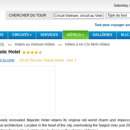
Saturday,
CHERCHER DU TOUR
Tout pour voyager avec
US
CIRCUITS
SERVICES
HÔTELS
GALLÉRIES
M.I.C
EIL
Hotels au Vietnam Hôtels
Hôtels à Ho Chi Minh Hôtels
stic Hotel
r la carte
- 18-20 Ton Duc Thang Street - Dist. 1
ewly renovated Majestic Hotel retains its original old world charm and impeccab
al architecture. Located in the heart of the city, overlooking the Saigon river, just 20