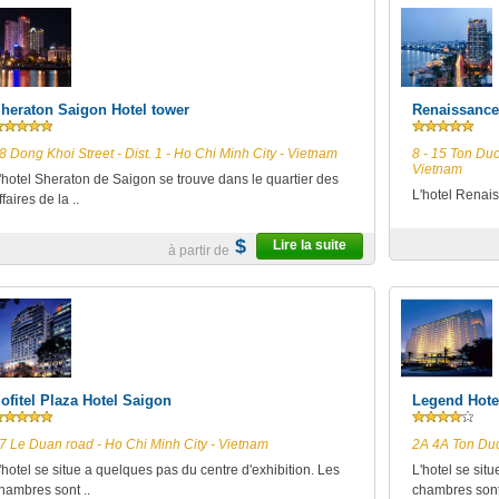
heraton Saigon Hotel to­­­w­er
Renaissance
8 Dong Khoi Street - Dist. 1 - Ho Chi Minh City - Vietnam
8 - 15 Ton Duc
Vietnam
'hotel Sheraton de Saigon se trouve dans le quartier des
L'hotel Renais
ffaires de la ..
$
Lire la suite
à partir de
ofitel Plaza Hotel Saigon
Legend Hote
7 Le Duan road - Ho Chi Minh City - Vietnam
2A 4A Ton Duc 
'hotel se situe a quelques pas du centre d'exhibition. Les
L'hotel se sit
hambres sont ..
chambres sont 