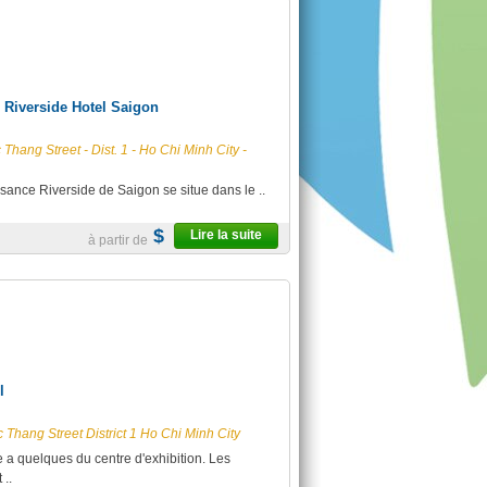
 Riverside Hotel Saigon
 Thang Street - Dist. 1 - Ho Chi Minh City -
sance Riverside de Saigon se situe dans le ..
$
Lire la suite
à partir de
l
Thang Street District 1 Ho Chi Minh City
ue a quelques du centre d'exhibition. Les
..