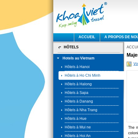
ACCUEIL
A PROPOS DE NO
HÔTELS
ACCU
Maje
Hotels au Vietnam
Voi
Hôtels à Hanoi
Hôtels à Ho Chi Minh
Hôtels à Halong
Hôtels à Sapa
Hôtels à Danang
Hôtels à Nha Trang
Hôtels à Hue
Hôtels à Mui ne
The n
coloni
Hôtels à Hoi An