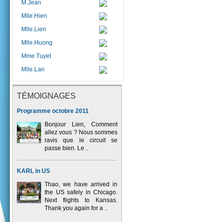
M.Jean
Mlle.Hien
Mlle.Lien
Mlle.Huong
Mme.Tuyet
Mlle.Lan
TÉMOIGNAGES
Programme octobre 2011
Bonjour Lien, Comment
allez vous ? Nous sommes
ravis que le circuit se
passe bien. Le ..
KARL in US
Thao, we have arrived in
the US safely in Chicago.
Next flights to Kansas.
Thank you again for a ..