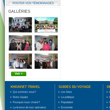
POSTER VOS TÉMOIGNAGES
GALLÉRIES
Voir +
KHOAVIET TRAVEL
GUIDES DU VOYAGE
D
Qui sommes nous?
Les fetes
Notre équipe
La politique
Pourquoi nous choisir?
Population
La licence de tour opérateur
Economie