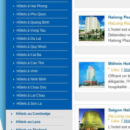
Hôtels à Hai Phong
Hôtels à Phu Quoc
Halong Pea
Hôtels à Quang Binh
HaLong Roa
L'hotel est
Hôtels à Vung Tau
Détendez-vo
Hôtels à Da Lat
Halong Plaz
Hôtels à Quy Nhon
Hôtels à Cat Ba
Hôtels à Can Tho
Mithrin Hot
Lieu:
|
Voi
Hôtels à Vinh
Offrant un 
Hôtels à Ninh Binh
élégante, l'
hospitalité .
Hôtels à Chau Doc
Hôtels à Lai Chau
Hôtels à Son La
Saigon Hal
Hôtels au Cambodge
Ha Long roa
Lieu:
|
Voi
Hôtels au Laos
L'hotel est 