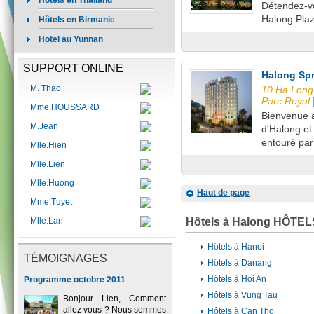
Hôtels en Thailand
Détendez-vo
Halong Plaz
Hôtels en Birmanie
Hotel au Yunnan
SUPPORT ONLINE
Halong Spr
M. Thao
10 Ha Long
Parc Royal
Mme.HOUSSARD
Bienvenue au
M.Jean
d'Halong et
entouré par
Mlle.Hien
Mlle.Lien
Mlle.Huong
Haut de page
Mme.Tuyet
Mlle.Lan
Hôtels à Halong HÔTE
Hôtels à Hanoi
TÉMOIGNAGES
Hôtels à Danang
Hôtels à Hoi An
Programme octobre 2011
Hôtels à Vung Tau
Bonjour Lien, Comment
allez vous ? Nous sommes
Hôtels à Can Tho