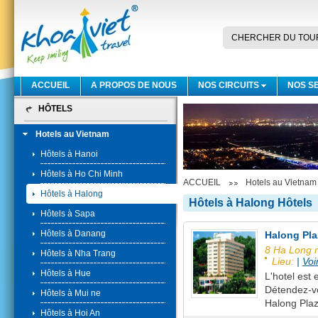
CHERCHER DU TOU
ACCUEIL
A PROPOS DE NOUS
NOS CIRCUITS
NOS S
HÔTELS
Hotels au Vietnam
Hôtels à Hanoi
Hôtels à Ho Chi Minh
ACCUEIL
Hotels au Vietnam
Hôtels à Halong
Hôtels à Halong Hôtels
Hôtels à Sapa
Hôtels à Danang
Halong Pla
8 Ha Long r
Hôtels à Nha Trang
Lieu:
|
Voi
Hôtels à Hue
L'hotel est
Détendez-vo
Hôtels à Mui ne
Halong Plaz
Hôtels à Hoi An