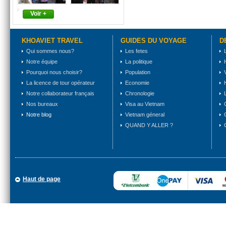
Voir +
KHOAVIET TRAVEL
GUIDES DU VOYAGE
D
Qui sommes nous?
Les fetes
Notre équipe
La politique
Pourquoi nous choisir?
Population
La licence de tour opérateur
Economie
Notre collaborateur français
Chronologie
Nos bureaux
Visa au Vietnam
Notre blog
Vietnam géneral
QUAND Y ALLER ?
Haut de page