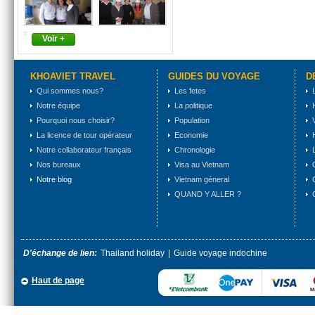
Voir +
KHOAVIET TRAVEL
GUIDES DU VOYAGE
D
Qui sommes nous?
Les fetes
Notre équipe
La politique
Pourquoi nous choisir?
Population
La licence de tour opérateur
Economie
Notre collaborateur français
Chronologie
Nos bureaux
Visa au Vietnam
Notre blog
Vietnam géneral
QUAND Y ALLER ?
D'échange de lien:
Thailand holiday
|
Guide voyage indochine
Haut de page