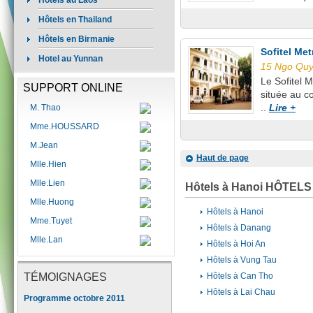
Hôtels au Laos
Hôtels en Thailand
Hôtels en Birmanie
Sofitel Me
Hotel au Yunnan
15 Ngo Quy
Le Sofitel M
SUPPORT ONLINE
située au c
..
Lire +
M. Thao
Mme.HOUSSARD
M.Jean
Haut de page
Mlle.Hien
Mlle.Lien
Hôtels à Hanoi HÔTEL
Mlle.Huong
Hôtels à Hanoi
Mme.Tuyet
Hôtels à Danang
Mlle.Lan
Hôtels à Hoi An
Hôtels à Vung Tau
TÉMOIGNAGES
Hôtels à Can Tho
Hôtels à Lai Chau
Programme octobre 2011