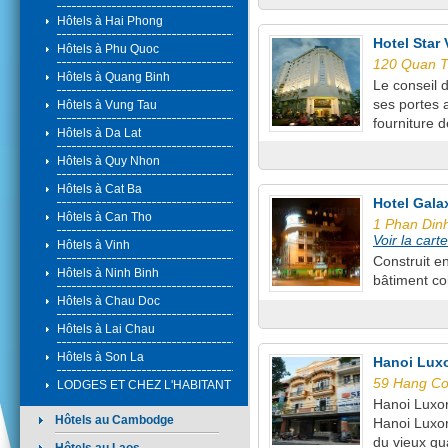
Hôtels à Hai Phong
Hotel Star
Hôtels à Phu Quoc
120 Quan T
Hôtels à Quang Binh
Le conseil d
ses portes 
Hôtels à Vung Tau
fourniture d
Hôtels à Da Lat
Hôtels à Quy Nhon
Hôtels à Cat Ba
Hotel Gala
Hôtels à Can Tho
1 Phan Dinh
Voir la carte
Hôtels à Vinh
Construit e
Hôtels à Ninh Binh
bâtiment col
Hôtels à Chau Doc
Hôtels à Lai Chau
Hôtels à Son La
Hanoi Luxo
59 Hang Cot
LODGES ET CHEZ L'HABITANT
Hanoi Luxor
Hôtels au Cambodge
Hanoi Luxor
du vieux qua