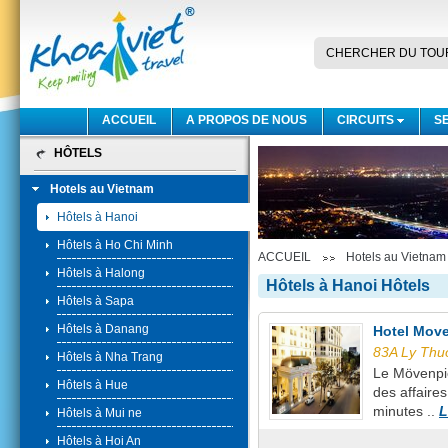
CHERCHER DU TOU
ACCUEIL
A PROPOS DE NOUS
CIRCUITS
S
HÔTELS
Hotels au Vietnam
Hôtels à Hanoi
Hôtels à Ho Chi Minh
ACCUEIL
Hotels au Vietnam
Hôtels à Halong
Hôtels à Hanoi Hôtels
Hôtels à Sapa
Hôtels à Danang
Hotel Mov
83A Ly Thu
Hôtels à Nha Trang
Le Mövenpic
Hôtels à Hue
des affaires
minutes ..
L
Hôtels à Mui ne
Hôtels à Hoi An