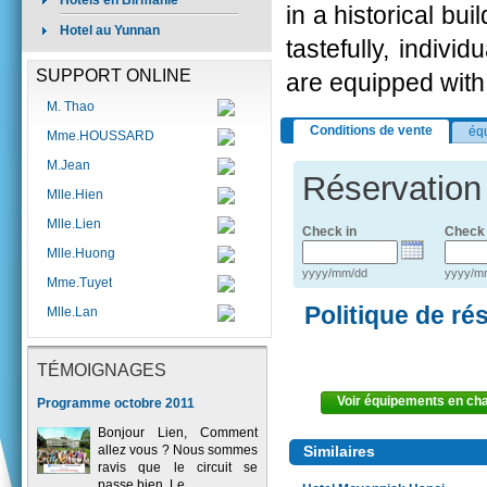
Hôtels en Birmanie
in a historical b
Hotel au Yunnan
tastefully, indivi
SUPPORT ONLINE
are equipped with
M. Thao
Conditions de vente
éq
Mme.HOUSSARD
M.Jean
Réservation
Mlle.Hien
Mlle.Lien
Check in
Check 
Mlle.Huong
yyyy/mm/dd
yyyy/m
Mme.Tuyet
Politique de ré
Mlle.Lan
TÉMOIGNAGES
Voir équipements en c
Programme octobre 2011
Bonjour Lien, Comment
allez vous ? Nous sommes
Similaires
ravis que le circuit se
passe bien. Le ..