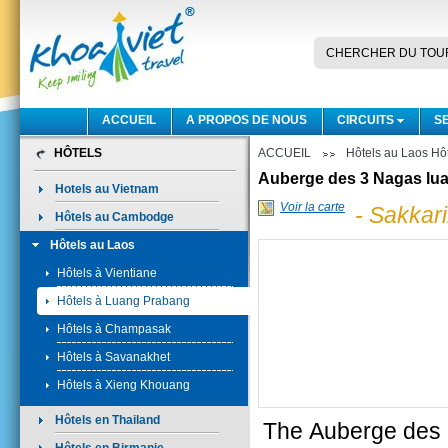
CHERCHER DU TOU
ACCUEIL
A PROPOS DE NOUS
CIRCUITS
S
HÔTELS
ACCUEIL
Hôtels au Laos Hô
Auberge des 3 Nagas lu
Hotels au Vietnam
Voir la carte
- Sakkar
Hôtels au Cambodge
Hôtels au Laos
Hôtels à Vientiane
Hôtels à Luang Prabang
Hôtels à Champasak
Hôtels à Savanakhet
Hôtels à Xieng Khouang
Hôtels en Thailand
The Auberge des 3 