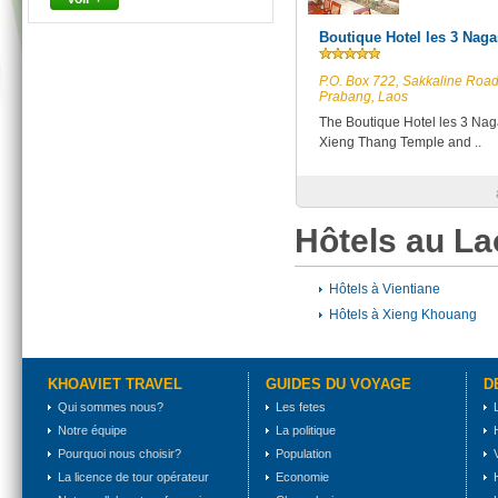
Boutique Hotel les 3 Nag
P.O. Box 722, Sakkaline Roa
Prabang, Laos
The Boutique Hotel les 3 Na
Xieng Thang Temple and ..
Hôtels au 
Hôtels à Vientiane
Hôtels à Xieng Khouang
KHOAVIET TRAVEL
GUIDES DU VOYAGE
D
Qui sommes nous?
Les fetes
Notre équipe
La politique
Pourquoi nous choisir?
Population
La licence de tour opérateur
Economie