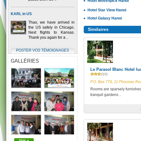
Hotel Movenpick Hanoi
Hotel Star View Hanoi
KARL in US
Hotel Galaxy Hanoi
Thao, we have arrived in
the US safely in Chicago.
Similaires
Next flights to Kansas.
Thank you again for a ..
POSTER VOS TÉMOIGNAGES
GALLÉRIES
Le Parasol Blanc Hotel l
P.O. Box 779, 11 Phouvao Ro
Rooms are sparsely furnished,
tranquil gardens ..
Voir +