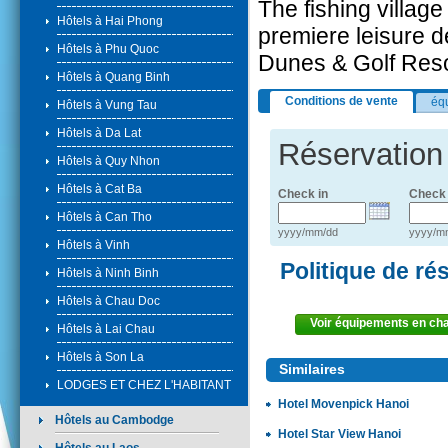
The fishing villag
Hôtels à Hai Phong
premiere leisure d
Hôtels à Phu Quoc
Dunes & Golf Reso
Hôtels à Quang Binh
Conditions de vente
éq
Hôtels à Vung Tau
Hôtels à Da Lat
Réservation
Hôtels à Quy Nhon
Hôtels à Cat Ba
Check in
Check 
Hôtels à Can Tho
yyyy/mm/dd
yyyy/m
Hôtels à Vinh
Politique de ré
Hôtels à Ninh Binh
Hôtels à Chau Doc
Voir équipements en c
Hôtels à Lai Chau
Hôtels à Son La
Similaires
LODGES ET CHEZ L'HABITANT
Hotel Movenpick Hanoi
Hôtels au Cambodge
Hotel Star View Hanoi