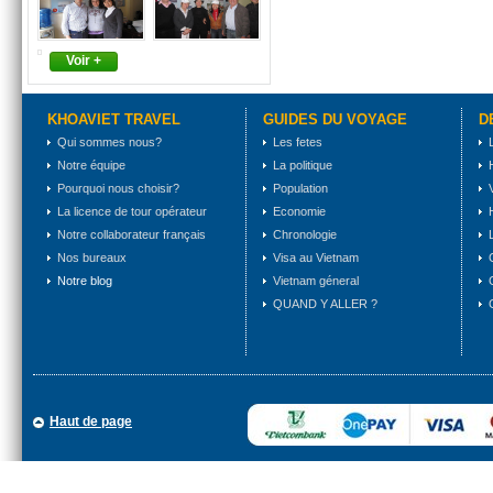
Voir +
KHOAVIET TRAVEL
GUIDES DU VOYAGE
D
Qui sommes nous?
Les fetes
Notre équipe
La politique
Pourquoi nous choisir?
Population
La licence de tour opérateur
Economie
Notre collaborateur français
Chronologie
Nos bureaux
Visa au Vietnam
Notre blog
Vietnam géneral
QUAND Y ALLER ?
Haut de page