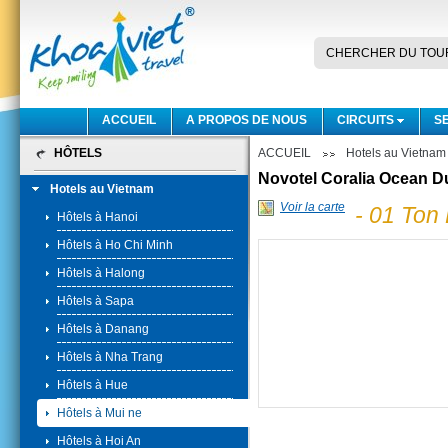
CHERCHER DU TOU
ACCUEIL
A PROPOS DE NOUS
CIRCUITS
S
HÔTELS
ACCUEIL
Hotels au Vietnam
Novotel Coralia Ocean D
Hotels au Vietnam
Voir la carte
- 01 Ton
Hôtels à Hanoi
Hôtels à Ho Chi Minh
Hôtels à Halong
Hôtels à Sapa
Hôtels à Danang
Hôtels à Nha Trang
Hôtels à Hue
Hôtels à Mui ne
Hôtels à Hoi An