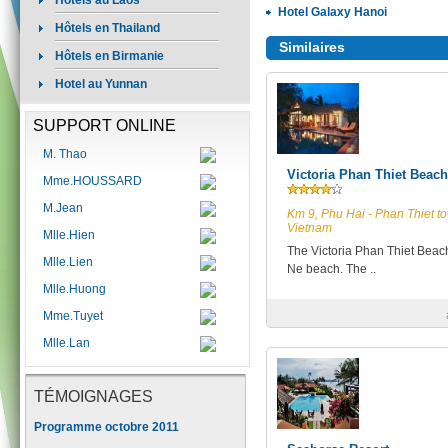
Hôtels au Laos
Hotel Galaxy Hanoi
Hôtels en Thailand
Similaires
Hôtels en Birmanie
Hotel au Yunnan
SUPPORT ONLINE
M. Thao
Victoria Phan Thiet Beach
Mme.HOUSSARD
M.Jean
Km 9, Phu Hai - Phan Thiet t
Vietnam
Mlle.Hien
The Victoria Phan Thiet Beac
Mlle.Lien
Ne beach. The ..
Mlle.Huong
Mme.Tuyet
Mlle.Lan
TÉMOIGNAGES
Programme octobre 2011