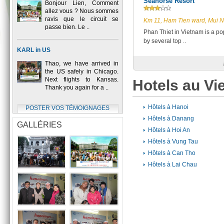
Seahorse Resort
Bonjour Lien, Comment
allez vous ? Nous sommes
ravis que le circuit se
Km 11, Ham Tien ward, Mui N
passe bien. Le ..
Phan Thiet in Vietnam is a pop
by several top ..
KARL in US
Thao, we have arrived in
the US safely in Chicago.
Next flights to Kansas.
Hotels au V
Thank you again for a ..
Hôtels à Hanoi
POSTER VOS TÉMOIGNAGES
Hôtels à Danang
GALLÉRIES
Hôtels à Hoi An
Hôtels à Vung Tau
Hôtels à Can Tho
Hôtels à Lai Chau