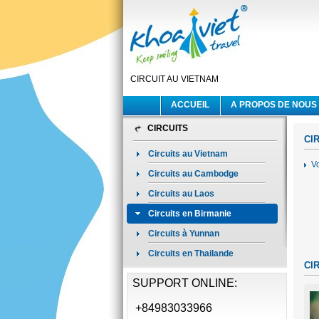
CIRCUIT AU VIETNAM
ACCUEIL
A PROPOS DE NOUS
CIRCUITS
CI
Circuits au Vietnam
V
Circuits au Cambodge
Circuits au Laos
Circuits en Birmanie
Circuits à Yunnan
Circuits en Thailande
CI
SUPPORT ONLINE:
+84983033966