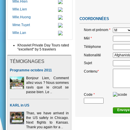
Mlle.Hien
Mlle.Lien
Mlle.Huong
COORDONNÉES
Mme.Tuyet
Nom et prénom
*
Mlle.Lan
Mèl
*
Khoaviet Private Day Tours rated
Téléphone
"excellent" by 5 travelers
Nationalité
TÉMOIGNAGES
Sujet
Programme octobre 2011
Contenu
*
Bonjour Lien, Comment
allez vous ? Nous sommes
ravis que le circuit se
passe bien. Le ..
Code
*
KARL in US
Thao, we have arrived in
the US safely in Chicago.
Next flights to Kansas.
Thank you again for a ..