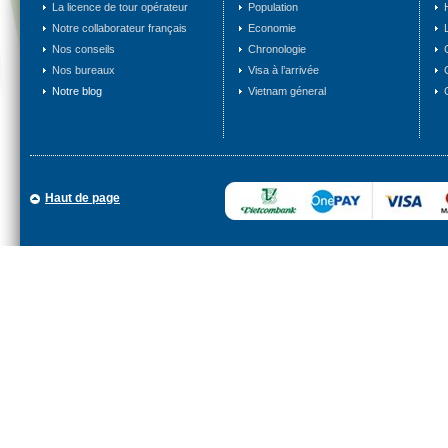
La licence de tour opérateur
Population
Notre collaborateur français
Economie
Nos conseils
Chronologie
Nos bureaux
Visa à l’arrivée
Notre blog
Vietnam géneral
Haut de page