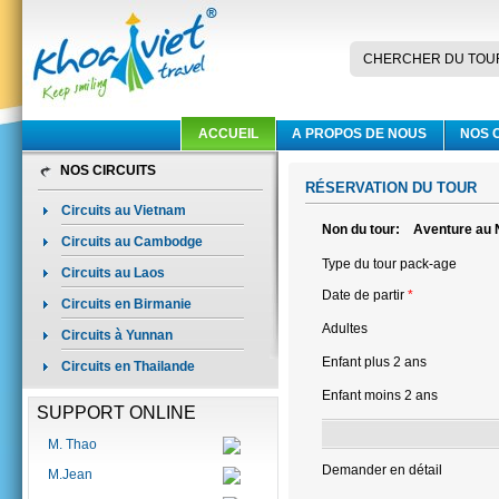
CHERCHER DU TOU
ACCUEIL
A PROPOS DE NOUS
NOS 
NOS CIRCUITS
RÉSERVATION DU TOUR
Circuits au Vietnam
Non du tour:
Aventure au 
Circuits au Cambodge
Type du tour pack-age
Circuits au Laos
Date de partir
*
Circuits en Birmanie
Adultes
Circuits à Yunnan
Enfant plus 2 ans
Circuits en Thailande
Enfant moins 2 ans
SUPPORT ONLINE
M. Thao
Demander en détail
M.Jean