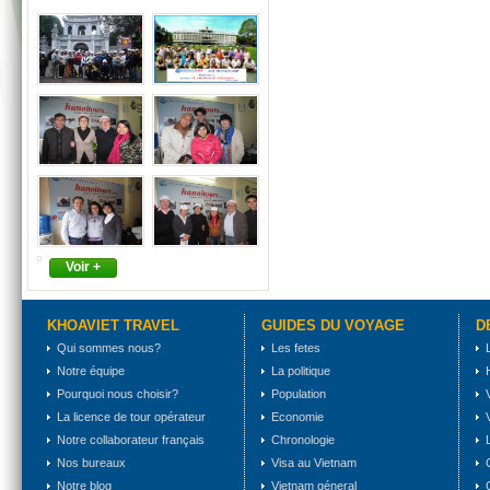
Voir +
KHOAVIET TRAVEL
GUIDES DU VOYAGE
D
Qui sommes nous?
Les fetes
Notre équipe
La politique
Pourquoi nous choisir?
Population
La licence de tour opérateur
Economie
Notre collaborateur français
Chronologie
Nos bureaux
Visa au Vietnam
Notre blog
Vietnam géneral