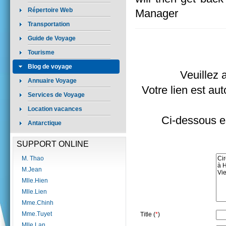
Répertoire Web
Manager
Transportation
Guide de Voyage
Tourisme
Blog de voyage
Veuillez 
Annuaire Voyage
Votre lien est aut
Services de Voyage
Location vacances
Ci-dessous es
Antarctique
SUPPORT ONLINE
M. Thao
M.Jean
Mlle.Hien
Mlle.Lien
Mme.Chinh
Mme.Tuyet
Title (
*
)
Mlle.Lan