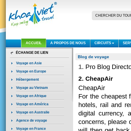
CHERCHER DU TOU
ACCUEIL
A PROPOS DE NOUS
CIRCUITS
SER
ÉCHANGE DE LIEN
Blog de voyage
Voyage en Asie
1.
Pro Blog Direct
Voyage en Europe
2. CheapAir
Hébergement
CheapAir
Voyage au Vietnam
For the cheapest f
Voyage en Afrique
hotels, rail and r
Voyage en América
digital currency,
Voyage en Australie
concerns, please do
Agence de voyage
Voyage en France
will then get bac