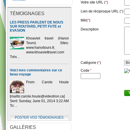
Votre site URL (
*
)
Lien de réciproque URL (
*
)
TÉMOIGNAGES
Mèl(
*
)
LES PRESS PARLENT DE NOUS
SUR ROUTARD, PETIT FUTE et
Description
EVASION
Khoaviet travel (Hanoi
Tours) Sites:
www.hanoitours.fr,
www.khoaviettravel.com
Très ..
Catégorie (
*
)
Voici mes commentaires sur ce
Code
*
beau voyage
From: Carole Houle
[mailto:carole.houle@videotron.ca]
Sent: Sunday, June 01, 2014 3:22 AM
To: ..
POSTER VOS TÉMOIGNAGES
GALLÉRIES