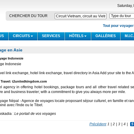
Saturday,
CHERCHER DU TOUR
Tout pour voyager a
US
CIRCUITS
SERVICES
HÔTELS
GALLÉRIES
M.I.C
age en Asie
oyage Indonesie
ge Indonesie
vel link exchange, hotel link exchange, travel directory in Asia Add your site to the A
ll Travel: t2unitedkingdom.com
el agency in offering hotel bookings, package tours and all other travel related se
ure and business traveler; with a commitment to give you always more per mile.
age Népal - Agence de voyages locale proposant séjour culturel, en famille et rand
né avec l'Inde ou le Tibet.
skadia :
Le portail de vos voyages
Précédent
1
|
2
|
3
|
4
|
5