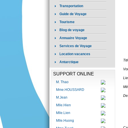
Transportation
Guide de Voyage
Tourisme
Blog de voyage
Annuaire Voyage
Services de Voyage
Location vacances
Tit
Antarctique
Vot
SUPPORT ONLINE
Li
M. Thao
Mè
Mme.HOUSSARD
Des
M.Jean
Mlle.Hien
Mlle.Lien
Mlle.Huong
Cat