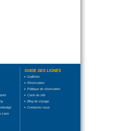
GUIDE DES LIGNES
Galléries
Réservation
Politique de réservation
ants
Carte du site
ong
Blog de voyage
ambodge
Contactez nous
u Laos