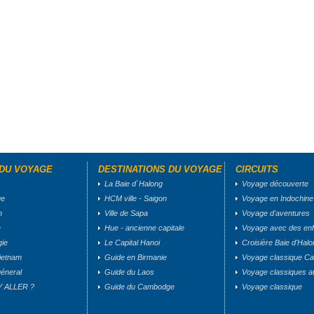
 DU VOYAGE
DESTINATIONS DU VOYAGE
CIRCUITS
La Baie d`Halong
Voyage découverte
ue
HCM ville - Saigon
Voyage en Indochine
n
Ville de Sapa
Voyage d'aventures
e
Hue - ancienne capitale
Voyage avec des enf
gie
Le Capital Hanoi
Croisière Baie d'Hal
ietnam
Guide en Birmanie
Voyage classique C
éneral
Guide du Laos
Voyage classiques a
 ALLER ?
Guide du Cambodge
Voyage classique