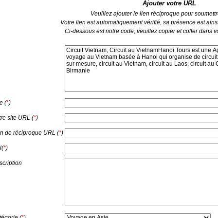
Ajouter votre URL
Veuillez ajouter le lien réciproque pour soumettre
Votre lien est automatiquement vérifié, sa présence est ainsi
Ci-dessous est notre code, veuillez copier et coller dans 
le (
*
)
re site URL (
*
)
en de réciproque URL (
*
)
l(
*
)
cription
égorie (
*
)