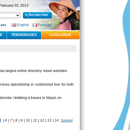
 February 02, 2013
vec le sourire
English
-
Offre Visa à l’arrivée gratuit pour le Vietnam
Français
-
Le paiement en lig
.E
TÉMOIGNAGES
CATALOGUE
sia largest online directory- travel websites
rvices specializing in customized tour for both
onnée / trekking à travers le Népal, en
|
6
|
7
|
8
|
9
|
10
|
11
|
12
|
13
|
14
Suivant