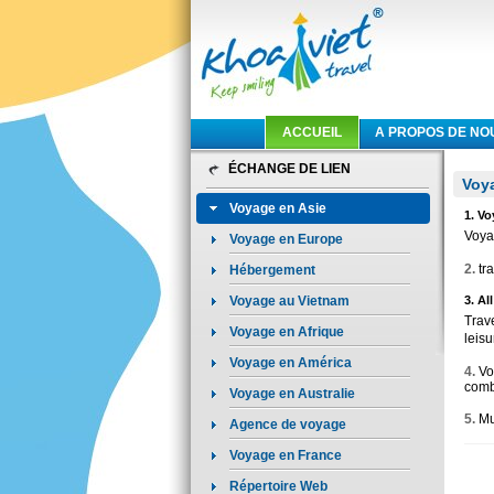
ACCUEIL
A PROPOS DE NO
ÉCHANGE DE LIEN
Voy
Voyage en Asie
1. V
Voya
Voyage en Europe
2.
tra
Hébergement
Voyage au Vietnam
3. A
Trav
Voyage en Afrique
leis
Voyage en América
4.
Voy
combi
Voyage en Australie
5.
Mu
Agence de voyage
Voyage en France
Répertoire Web