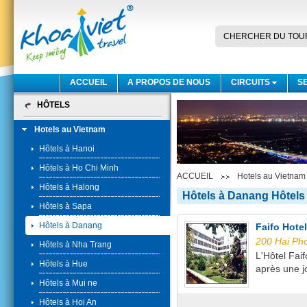
CHERCHER DU TOU
ACCUEIL
A PROPOS DE NOUS
CIRCUITS
S
HÔTELS
Hotels au Vietnam
Hôtels à Hanoi
Hôtels à Ho Chi Minh
ACCUEIL
Hotels au Vietnam
Hôtels à Halong
Hôtels à Danang Hôtels
Hôtels à Sapa
Hôtels à Danang
Faifo Hotel
200 Hai Ph
Hôtels à Nha Trang
L'Hôtel Fai
Hôtels à Hue
après une j
Hôtels à Mui ne
Hôtels à Hoi An