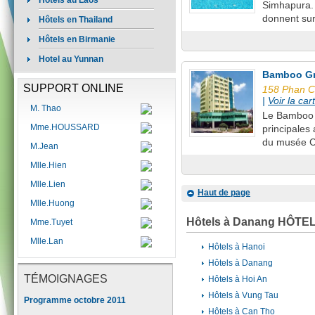
Hôtels au Laos
Simhapura. 
donnent sur
Hôtels en Thailand
Hôtels en Birmanie
Hotel au Yunnan
Bamboo Gr
SUPPORT ONLINE
158 Phan Ch
|
Voir la car
M. Thao
Le Bamboo G
Mme.HOUSSARD
principales
du musée C
M.Jean
Mlle.Hien
Mlle.Lien
Haut de page
Mlle.Huong
Hôtels à Danang HÔTE
Mme.Tuyet
Mlle.Lan
Hôtels à Hanoi
Hôtels à Danang
TÉMOIGNAGES
Hôtels à Hoi An
Hôtels à Vung Tau
Programme octobre 2011
Hôtels à Can Tho