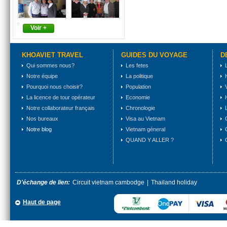
Voir +
KHOAVIET TRAVEL
GUIDES DU VOYAGE
D
Qui sommes nous?
Les fetes
Notre équipe
La politique
Pourquoi nous choisir?
Population
La licence de tour opérateur
Economie
Notre collaborateur français
Chronologie
Nos bureaux
Visa au Vietnam
Notre blog
Vietnam géneral
QUAND Y ALLER ?
D'échange de lien:
Circuit vietnam cambodge
|
Thailand holiday
Haut de page