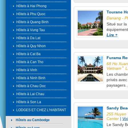
Hôtels à Hai Phong
Tourane Ho
Hôtels à Phu Quoc
Danang - P
Hôtels à Quang Binh
Situé sur l
équipements
Hôtels à Vung Tau
Lire +
Hôtels à Da Lat
Hôtels à Quy Nhon
Hôtels à Cat Ba
Furama Re
Hôtels à Can Tho
68 Ho Xuan 
Vietnam
L
Hôtels à Vinh
Les chambre
Hôtels à Ninh Binh
privés avec
paysagers.
Hôtels à Chau Doc
Hôtels à Lai Chau
Hôtels à Son La
Sandy Bea
LODGES ET CHEZ L'HABITANT
255 Huyen 
Center
|
Voi
Hôtels au Cambodge
Le Sandy Be