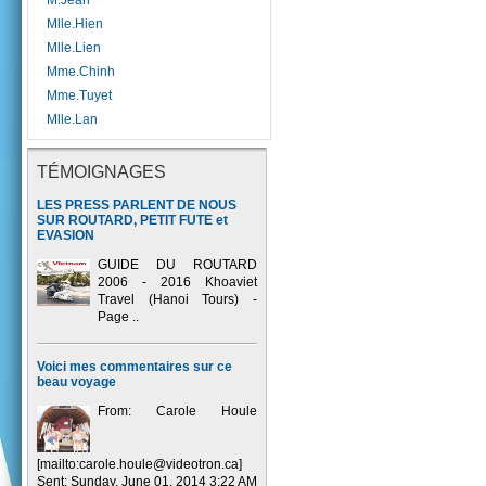
M.Jean
Mlle.Hien
Mlle.Lien
Mme.Chinh
Mme.Tuyet
Mlle.Lan
TÉMOIGNAGES
LES PRESS PARLENT DE NOUS
SUR ROUTARD, PETIT FUTE et
EVASION
GUIDE DU ROUTARD
2006 - 2016 Khoaviet
Travel (Hanoi Tours) -
Page ..
Voici mes commentaires sur ce
beau voyage
From: Carole Houle
[mailto:carole.houle@videotron.ca]
Sent: Sunday, June 01, 2014 3:22 AM