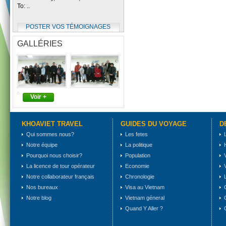
To: ..
POSTER VOS TÉMOIGNAGES
GALLÉRIES
Voir +
KHOAVIET TRAVEL
GUIDES DU VOYAGE
D
Qui sommes nous?
Les fetes
Notre équipe
La politique
Pourquoi nous choisir?
Population
La licence de tour opérateur
Economie
Notre collaborateur français
Chronologie
Nos bureaux
Visa au Vietnam
Notre blog
Vietnam géneral
Quand Y Aller ?