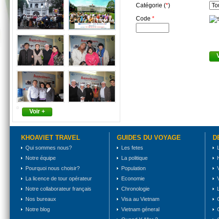
Catégorie (
*
)
Code
*
Voir +
KHOAVIET TRAVEL
GUIDES DU VOYAGE
D
Qui sommes nous?
Les fetes
Notre équipe
La politique
Pourquoi nous choisir?
Population
La licence de tour opérateur
Economie
Notre collaborateur français
Chronologie
Nos bureaux
Visa au Vietnam
Notre blog
Vietnam géneral