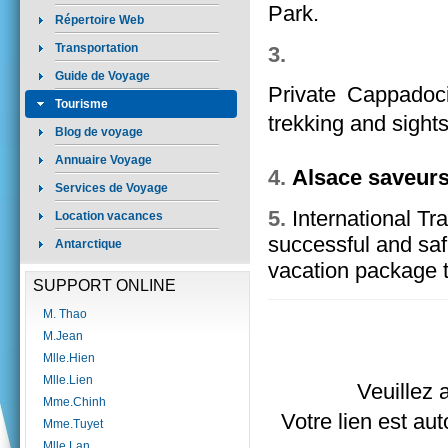
Park.
Répertoire Web
Transportation
3.
Guide de Voyage
Private Cappadoci
Tourisme
trekking and sight
Blog de voyage
Annuaire Voyage
4.
Alsace saveur
Services de Voyage
5.
International Tra
Location vacances
successful and safe
Antarctique
vacation package t
SUPPORT ONLINE
M. Thao
M.Jean
Mlle.Hien
Mlle.Lien
Veuillez 
Mme.Chinh
Votre lien est aut
Mme.Tuyet
Mlle.Lan