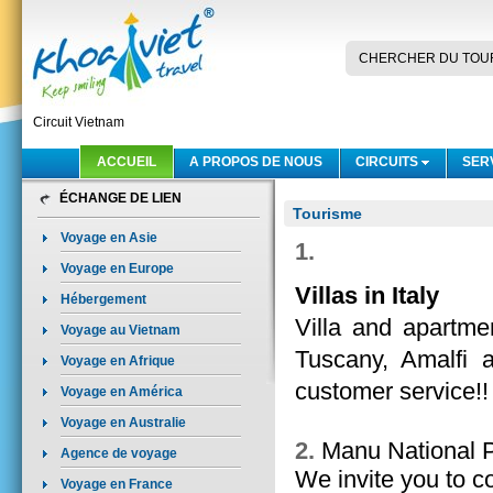
CHERCHER DU TOU
Circuit Vietnam
ACCUEIL
A PROPOS DE NOUS
CIRCUITS
SER
ÉCHANGE DE LIEN
Tourisme
Voyage en Asie
1.
Voyage en Europe
Villas in Italy
Hébergement
Villa and apartmen
Voyage au Vietnam
Tuscany, Amalfi a
Voyage en Afrique
customer service!!
Voyage en América
Voyage en Australie
2.
Manu National P
Agence de voyage
We invite you to 
Voyage en France