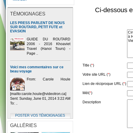
Ci-dessous es
TÉMOIGNAGES
LES PRESS PARLENT DE NOUS
SUR ROUTARD, PETIT FUTE et
EVASION
GUIDE DU ROUTARD
2006 - 2016 Khoaviet
Travel (Hanoi Tours) -
Page ..
Title (
*
)
Voici mes commentaires sur ce
beau voyage
Votre site URL (
*
)
From: Carole Houle
Lien de réciproque URL (
*
)
Mèl(
*
)
[mailto:carole.houle@videotron.ca]
Sent: Sunday, June 01, 2014 3:22 AM
Description
To: ..
POSTER VOS TÉMOIGNAGES
GALLÉRIES