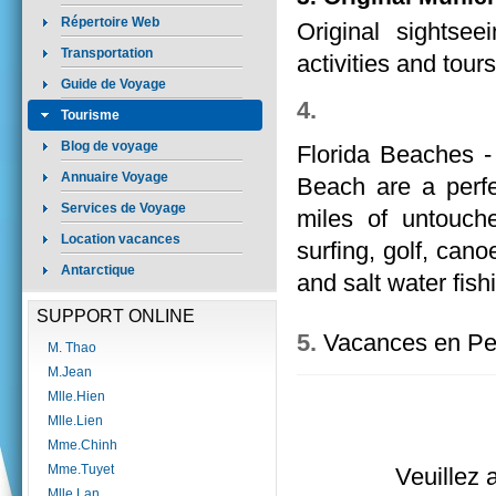
Répertoire Web
Original sightse
Transportation
activities and tour
Guide de Voyage
4.
Tourisme
Blog de voyage
Florida Beaches -
Annuaire Voyage
Beach are a perfe
Services de Voyage
miles of untouche
Location vacances
surfing, golf, cano
Antarctique
and salt water fish
SUPPORT ONLINE
5.
Vacances en Pe
M. Thao
M.Jean
Mlle.Hien
Mlle.Lien
Mme.Chinh
Mme.Tuyet
Veuillez 
Mlle.Lan