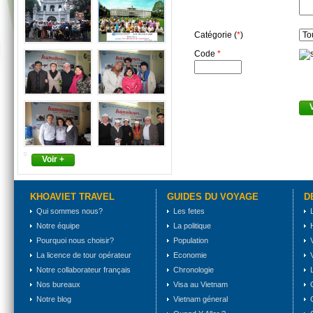
Catégorie (
*
)
Code
*
Voir +
KHOAVIET TRAVEL
GUIDES DU VOYAGE
D
Qui sommes nous?
Les fetes
Notre équipe
La politique
Pourquoi nous choisir?
Population
La licence de tour opérateur
Economie
Notre collaborateur français
Chronologie
Nos bureaux
Visa au Vietnam
Notre blog
Vietnam géneral