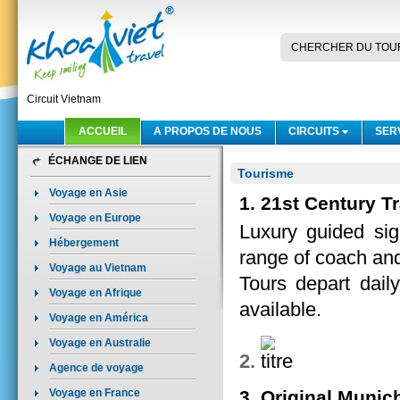
CHERCHER DU TOU
Circuit Vietnam
ACCUEIL
A PROPOS DE NOUS
CIRCUITS
SER
ÉCHANGE DE LIEN
Tourisme
Voyage en Asie
1. 21st Century T
Voyage en Europe
Luxury guided sig
Hébergement
range of coach and
Voyage au Vietnam
Tours depart dail
Voyage en Afrique
available.
Voyage en América
Voyage en Australie
2.
Agence de voyage
Voyage en France
3. Original Munic