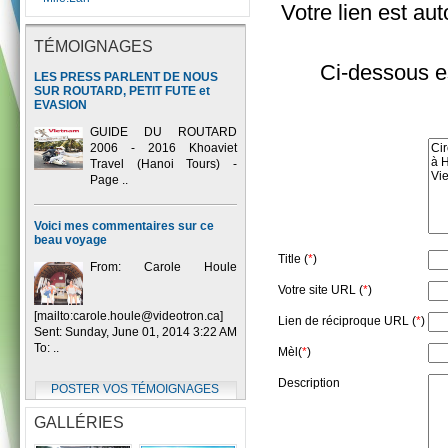
Votre lien est aut
TÉMOIGNAGES
Ci-dessous es
LES PRESS PARLENT DE NOUS
SUR ROUTARD, PETIT FUTE et
EVASION
GUIDE DU ROUTARD
2006 - 2016 Khoaviet
Travel (Hanoi Tours) -
Page ..
Voici mes commentaires sur ce
beau voyage
Title (
*
)
From: Carole Houle
Votre site URL (
*
)
[mailto:carole.houle@videotron.ca]
Lien de réciproque URL (
*
)
Sent: Sunday, June 01, 2014 3:22 AM
To: ..
Mèl(
*
)
Description
POSTER VOS TÉMOIGNAGES
GALLÉRIES