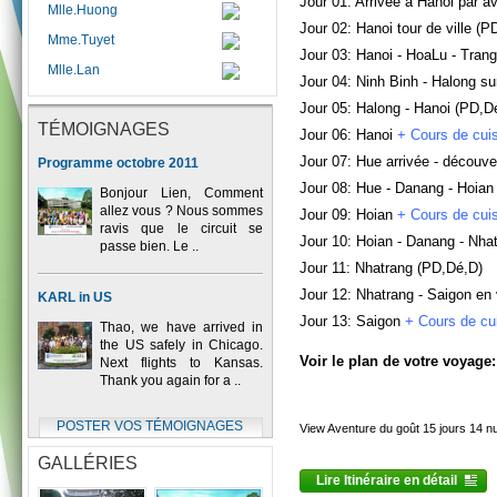
Jour 01: Arrivée à Hanoi par av
Mlle.Huong
Jour 02: Hanoi tour de ville (P
Mme.Tuyet
Jour 03: Hanoi - HoaLu - Tran
Mlle.Lan
Jour 04: Ninh Binh - Halong su
Jour 05: Halong - Hanoi (PD,D
TÉMOIGNAGES
Jour 06: Hanoi
+ Cours de cui
Jour 07: Hue arrivée - découv
Programme octobre 2011
Jour 08: Hue - Danang - Hoian
Bonjour Lien, Comment
allez vous ? Nous sommes
Jour 09: Hoian
+ Cours de cui
ravis que le circuit se
Jour 10: Hoian - Danang - Nha
passe bien. Le ..
Jour 11: Nhatrang (PD,Dé,D)
Jour 12: Nhatrang - Saigon en
KARL in US
Jour 13: Saigon
+ Cours de cu
Thao, we have arrived in
the US safely in Chicago.
Voir le plan de votre voyage:
Next flights to Kansas.
Thank you again for a ..
POSTER VOS TÉMOIGNAGES
View Aventure du goût 15 jours 14 nu
GALLÉRIES
Lire Itinéraire en détail