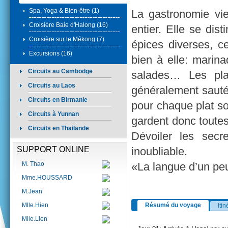
Spa, Yoga & Bien-être (1)
La gastronomie vie
Croisière Baie d'Halong (16)
entier. Elle se dis
Croisière sur le Mékong (7)
épices diverses, ce
Excursions (16)
bien à elle: marina
Circuits au Cambodge
salades… Les pla
Circuits au Laos
généralement sauté
Circuits en Birmanie
pour chaque plat so
Circuits à Yunnan
gardent donc toutes
Circuits en Thailande
Dévoiler les secr
SUPPORT ONLINE
inoubliable.
M. Thao
«La langue d’un pe
Mme.HOUSSARD
M.Jean
Mlle.Hien
Résumé du voyage
Itin
Mlle.Lien