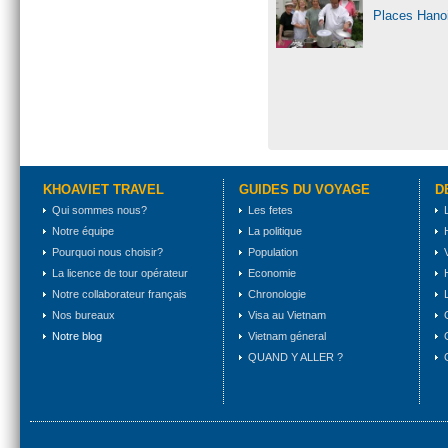
Places Hanoi
KHOAVIET TRAVEL
GUIDES DU VOYAGE
D
Qui sommes nous?
Les fetes
Notre équipe
La politique
Pourquoi nous choisir?
Population
La licence de tour opérateur
Economie
Notre collaborateur français
Chronologie
Nos bureaux
Visa au Vietnam
Notre blog
Vietnam géneral
QUAND Y ALLER ?