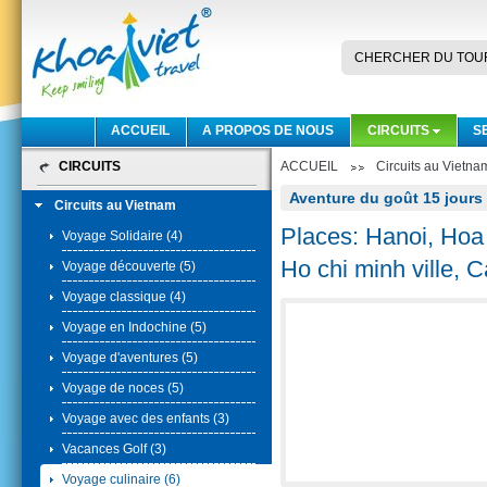
CHERCHER DU TOU
ACCUEIL
A PROPOS DE NOUS
CIRCUITS
S
CIRCUITS
ACCUEIL
Circuits au Vietna
Aventure du goût 15 jours 
Circuits au Vietnam
Places: Hanoi, Hoa
Voyage Solidaire (4)
Ho chi minh ville, 
Voyage découverte (5)
Voyage classique (4)
Voyage en Indochine (5)
Voyage d'aventures (5)
Voyage de noces (5)
Voyage avec des enfants (3)
Vacances Golf (3)
Voyage culinaire (6)